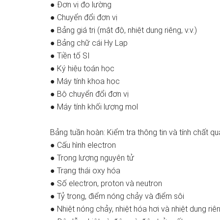
● Đơn vị đo lường
● Chuyển đổi đơn vị
● Bảng giá trị (mật độ, nhiệt dung riêng, v.v.)
● Bảng chữ cái Hy Lạp
● Tiền tố SI
● Ký hiệu toán học
● Máy tính khoa học
● Bộ chuyển đổi đơn vị
● Máy tính khối lượng mol
Bảng tuần hoàn: Kiểm tra thông tin và tính chất q
● Cấu hình electron
● Trọng lượng nguyên tử
● Trạng thái oxy hóa
● Số electron, proton và neutron
● Tỷ trọng, điểm nóng chảy và điểm sôi
● Nhiệt nóng chảy, nhiệt hóa hơi và nhiệt dung riê