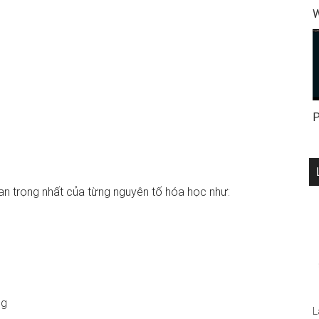
W
P
uan trọng nhất của từng nguyên tố hóa học như:
ng
L