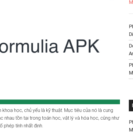
Mo
P
D
D
A
P
M
 khoa học, chủ yếu là kỹ thuật. Mục tiêu của nó là cung
nhau tồn tại trong toán học, vật lý và hóa học, cũng như
P
 phép tính nhất định.
M