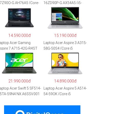
7Z90Q-G.AH76A5 (Core-
16ZD90P-G.AX54A5 (i5-
7
1135G7/8GB RAM/512GB
260P/16GB/512GB/17″
SSD/16″WQXGA/Dos/Trắ
QXGA/Win 11/Xám)
ng)
14.590.000đ
15.190.000đ
aptop Acer Gaming
Laptop Acer Aspire 3 A315-
spire 7 A715-42G-R4ST
58G-50S4 (Core i5
H.QAYSV.004 (R5
1135G7/8GB
500U/8GB RAM/256GB
RAM/512GB/15.6″FHD/M
SD/15.6″FHD
X350 2GB/Win 10/Bạc)
PS/GTX1650 4GB/Win10)
 Hàng chính hãng
21.990.000đ
14.890.000đ
aptop Acer Swift 5 SF514-
Laptop Acer Aspire 5 A514-
5TA-59N4 NX.A6SSV.001
54-59QK (Core i5
i5-1135G7/16GB
1135G7/8GB
AM/1TB
RAM/512GB/14″FHD/Win
SD/14″FHD_Touch/Win1
11/Vàng)