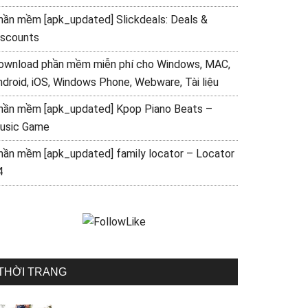
hần mềm [apk_updated] Slickdeals: Deals &
iscounts
ownload phần mềm miễn phí cho Windows, MAC,
ndroid, iOS, Windows Phone, Webware, Tài liệu
hần mềm [apk_updated] Kpop Piano Beats –
usic Game
hần mềm [apk_updated] family locator – Locator
4
THỜI TRANG