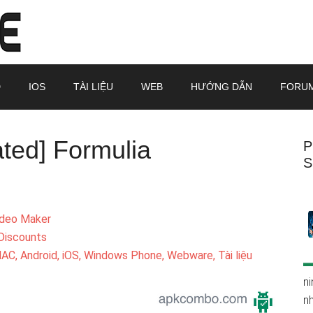
D
IOS
TÀI LIỆU
WEB
HƯỚNG DẪN
FORU
ed] Formulia
P
S
ideo Maker
Discounts
, Android, iOS, Windows Phone, Webware, Tài liệu
ni
n