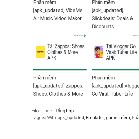
Phần mềm
Phần mềm
[apk_updated] VibeMe
[apk_updated]
AI: Music Video Maker
Slickdeals: Deals &
Discounts
Phần mềm
Phần mềm
[apk_updated] Zappos:
[apk_updated] Vlogg
Shoes, Clothes & More
Go Viral: Tuber Life
Filed Under:
Tổng hợp
Tagged With:
apk_updated
,
Emulator
,
game
,
mềm
,
Ph