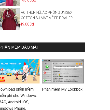
148.000đ
ÁO THUN NỮ, ÁO PHÔNG UNISEX
COTTON SU MÁT MẺ EDIE BAUER
49.000đ
PHẦN MỀM BẢO MẬT
ownload phần mềm
Phần mềm My Lockbox
iễn phí cho Windows,
AC, Android, iOS,
indows Phone,