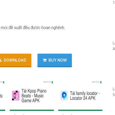
1
i
1
W
n, mọi đề xuất đều được hoan nghênh.
L
A
N
DOWNLOAD
BUY NOW
5
S
I
–
L
5
(
R
S