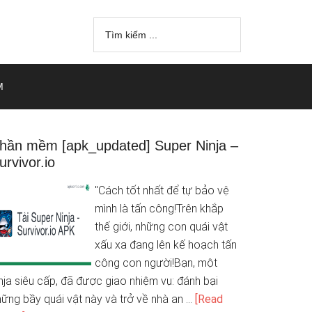
M
hần mềm [apk_updated] Super Ninja –
urvivor.io
"Cách tốt nhất để tự bảo vệ
mình là tấn công!Trên khắp
thế giới, những con quái vật
xấu xa đang lên kế hoạch tấn
công con người!Bạn, một
nja siêu cấp, đã được giao nhiệm vụ: đánh bại
hững bầy quái vật này và trở về nhà an …
[Read