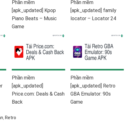
Phần mềm
Phần mềm
0
h
[apk_updated] Kpop
[apk_updated] family
Piano Beats – Music
locator – Locator 24
Game
Phần mềm
Phần mềm
er
[apk_updated]
[apk_updated] Retro
Price.com: Deals & Cash
GBA Emulator: 90s
Back
Game
ần
,
Retro