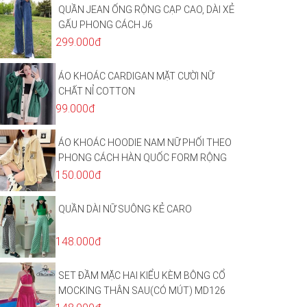
QUẦN JEAN ỐNG RỘNG CẠP CAO, DÀI XẺ
GẤU PHONG CÁCH J6
299.000đ
ÁO KHOÁC CARDIGAN MẶT CƯỜI NỮ
CHẤT NỈ COTTON
99.000đ
ÁO KHOÁC HOODIE NAM NỮ PHỐI THEO
PHONG CÁCH HÀN QUỐC FORM RỘNG
HÌNH THÊU SIÊU ĐẸP CỰC CHẤT LƯỢNG
150.000đ
HÀNG HOT TREND
QUẦN DÀI NỮ SUÔNG KẺ CARO
148.000đ
SET ĐẦM MẶC HAI KIỂU KÈM BÔNG CỔ
MOCKING THÂN SAU(CÓ MÚT) MD126