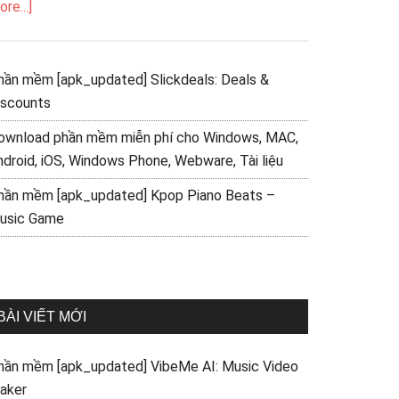
re...]
hần mềm [apk_updated] Slickdeals: Deals &
iscounts
ownload phần mềm miễn phí cho Windows, MAC,
ndroid, iOS, Windows Phone, Webware, Tài liệu
hần mềm [apk_updated] Kpop Piano Beats –
usic Game
BÀI VIẾT MỚI
hần mềm [apk_updated] VibeMe AI: Music Video
aker