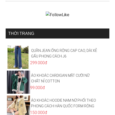
THỜI TRANG
QUẦN JEAN ỐNG RỘNG CẠP CAO, DÀI XẺ
GẤU PHONG CÁCH J6
299.000đ
ÁO KHOÁC CARDIGAN MẶT CƯỜI NỮ
CHẤT NỈ COTTON
99.000đ
ÁO KHOÁC HOODIE NAM NỮ PHỐI THEO
PHONG CÁCH HÀN QUỐC FORM RỘNG
HÌNH THÊU SIÊU ĐẸP CỰC CHẤT LƯỢNG
150.000đ