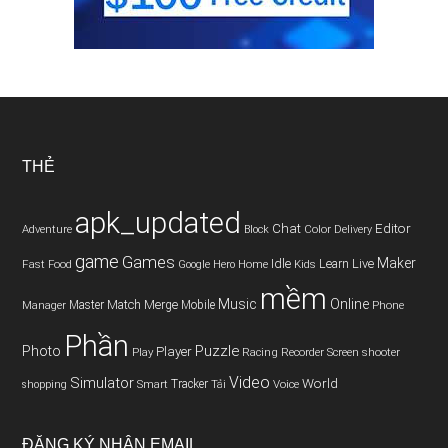
THẺ
apk_updated
Chat
Editor
Adventure
Color
Block
Delivery
game
Games
Maker
Idle
Live
Fast
Home
Learn
Food
Google
Hero
Kids
mềm
Music
Online
Match
Master
Merge
Mobile
Phone
Manager
Phần
Puzzle
Photo
Player
Play
Racing
Screen
Recorder
shooter
Video
Simulator
World
Smart
Tracker
Tải
Voice
shopping
ĐĂNG KÝ NHẬN EMAIL