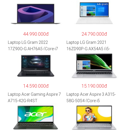
44.990.000đ
24.790.000đ
Laptop LG Gram 2022
Laptop LG Gram 2021
17Z90Q-G.AH76A5 (Core-i7
16ZD90P-G.AX54A5 (i5-
1260P/16GB/512GB/17″
1135G7/8GB RAM/512GB
WQXGA/Win 11/Xám)
SSD/16″WQXGA/Dos/Trắng)
14.590.000đ
15.190.000đ
Laptop Acer Gaming Aspire 7
Laptop Acer Aspire 3 A315-
A715-42G-R4ST
58G-50S4 (Core i5
NH.QAYSV.004 (R5
1135G7/8GB
5500U/8GB RAM/256GB
RAM/512GB/15.6″FHD/MX35
SSD/15.6″FHD IPS/GTX1650
0 2GB/Win 10/Bạc)
4GB/Win10) – Hàng chính