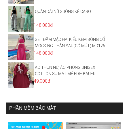
HÀNG HOT TREND
QUẦN DÀI NỮ SUÔNG KẺ CARO
148.000đ
SET ĐẦM MẶC HAI KIỂU KÈM BÔNG CỔ
MOCKING THÂN SAU(CÓ MÚT) MD126
148.000đ
ÁO THUN NỮ, ÁO PHÔNG UNISEX
COTTON SU MÁT MẺ EDIE BAUER
49.000đ
PHẦN MỀM BẢO MẬT