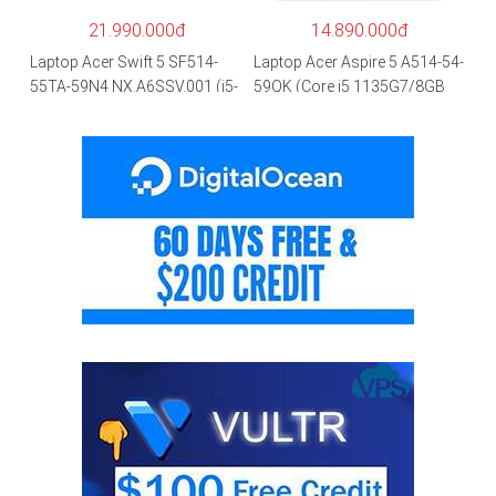
hãng
21.990.000đ
14.890.000đ
Laptop Acer Swift 5 SF514-
Laptop Acer Aspire 5 A514-54-
55TA-59N4 NX.A6SSV.001 (i5-
59QK (Core i5 1135G7/8GB
1135G7/16GB RAM/1TB
RAM/512GB/14″FHD/Win
SSD/14″FHD_Touch/Win10/X
11/Vàng)
anh) – Hàng chính hãng