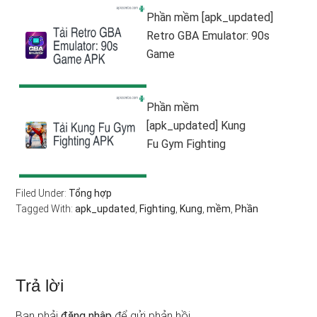
Phần mềm [apk_updated]
Retro GBA Emulator: 90s
Game
Phần mềm
[apk_updated] Kung
Fu Gym Fighting
Filed Under:
Tổng hợp
Tagged With:
apk_updated
,
Fighting
,
Kung
,
mềm
,
Phần
Trả lời
Bạn phải
đăng nhập
để gửi phản hồi.