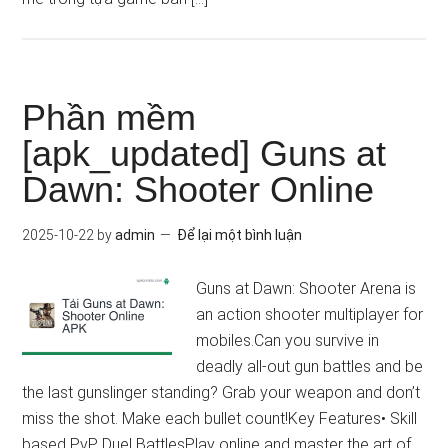
Phần mềm
[apk_updated] Guns at
Dawn: Shooter Online
2025-10-22
by
admin
Để lại một bình luận
Guns at Dawn: Shooter Arena is
an action shooter multiplayer for
mobiles.Can you survive in
deadly all-out gun battles and be
the last gunslinger standing? Grab your weapon and don’t
miss the shot. Make each bullet count!Key Features• Skill
based PvP Duel BattlesPlay online and master the art of