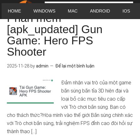
HOME
WINDOWS
MAC
ANDROID
IOS
Phần mềm
[apk_updated] Gun
Game: Hero FPS
Shooter
2025-11-28
by
admin
Để lại một bình luận
Đảm nhận vai trò của một game
bắn súng bắn tỉa 3D hiện đại và
loại bỏ các mục tiêu cao cấp
với Trò chơi bắn súng. Bạn có
cho thách thức?Hòa mình vào thế giới Bắn súng chính xác
với Trò chơi bắn súng, trải nghiệm FPS đỉnh cao đòi hỏi sự
thành thạo […]