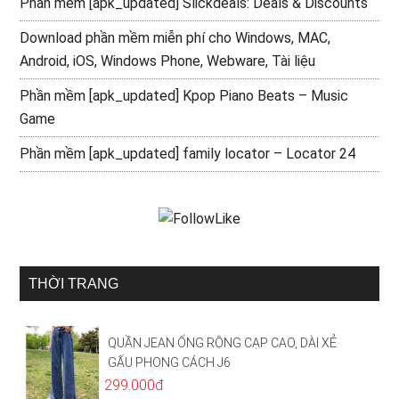
Phần mềm [apk_updated] Slickdeals: Deals & Discounts
Download phần mềm miễn phí cho Windows, MAC,
Android, iOS, Windows Phone, Webware, Tài liệu
Phần mềm [apk_updated] Kpop Piano Beats – Music
Game
Phần mềm [apk_updated] family locator – Locator 24
THỜI TRANG
QUẦN JEAN ỐNG RỘNG CẠP CAO, DÀI XẺ
GẤU PHONG CÁCH J6
299.000đ