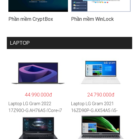
Phần mềm CryptBox
Phần mềm WinLock
LAPTOP
44.990.000đ
24.790.000đ
Laptop LG Gram 2022
Laptop LG Gram 2021
17Z90Q-G.AH76A5 (Core-i7
16ZD90P-G.AX54A5 (i5-
1260P/16GB/512GB/17″
1135G7/8GB RAM/512GB
WQXGA/Win 11/Xám)
SSD/16″WQXGA/Dos/Trắng)