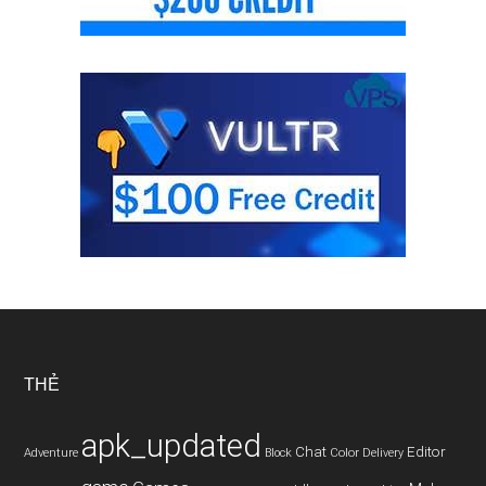
THẺ
apk_updated
Chat
Editor
Adventure
Color
Block
Delivery