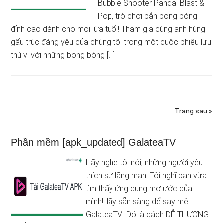
Bubble Shooter Panda: Blast &
Pop, trò chơi bắn bong bóng
đỉnh cao dành cho mọi lứa tuổi! Tham gia cùng anh hùng
gấu trúc đáng yêu của chúng tôi trong một cuộc phiêu lưu
thú vị với những bong bóng […]
Trang sau »
Phần mềm [apk_updated] GalateaTV
Hãy nghe tôi nói, những người yêu
thích sự lãng mạn! Tôi nghĩ bạn vừa
tìm thấy ứng dụng mơ ước của
mình!Hãy sẵn sàng để say mê
GalateaTV! Đó là cách DỄ THƯƠNG