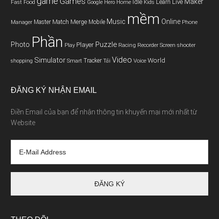
game
Games
Maker
Idle
Live
Fast
Home
Learn
Food
Google
Hero
Kids
mềm
Music
Online
Match
Master
Merge
Mobile
Phone
Manager
Phần
Puzzle
Photo
Player
Play
Racing
Screen
Recorder
shooter
Video
Simulator
World
Smart
Tracker
Tải
Voice
shopping
ĐĂNG KÝ NHẬN EMAIL
Điền Email của bạn để nhận thông tin khuyến mại mới nhất từ
Website