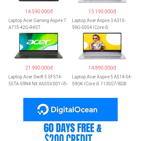
14.590.000đ
15.190.000đ
Laptop Acer Gaming Aspire 7
Laptop Acer Aspire 3 A315-
A715-42G-R4ST
58G-50S4 (Core i5
NH.QAYSV.004 (R5
1135G7/8GB
5500U/8GB RAM/256GB
RAM/512GB/15.6″FHD/MX35
SSD/15.6″FHD IPS/GTX1650
0 2GB/Win 10/Bạc)
4GB/Win10) – Hàng chính
hãng
21.990.000đ
14.890.000đ
Laptop Acer Swift 5 SF514-
Laptop Acer Aspire 5 A514-54-
55TA-59N4 NX.A6SSV.001 (i5-
59QK (Core i5 1135G7/8GB
1135G7/16GB RAM/1TB
RAM/512GB/14″FHD/Win
SSD/14″FHD_Touch/Win10/X
11/Vàng)
anh) – Hàng chính hãng