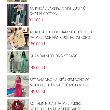
ÁO KHOÁC CARDIGAN MẶT CƯỜI NỮ
CHẤT NỈ COTTON
99.000đ
ÁO KHOÁC HOODIE NAM NỮ PHỐI THEO
PHONG CÁCH HÀN QUỐC FORM RỘNG
HÌNH THÊU SIÊU ĐẸP CỰC CHẤT LƯỢNG
150.000đ
HÀNG HOT TREND
QUẦN DÀI NỮ SUÔNG KẺ CARO
148.000đ
SET ĐẦM MẶC HAI KIỂU KÈM BÔNG CỔ
MOCKING THÂN SAU(CÓ MÚT) MD126
148.000đ
ÁO THUN NỮ, ÁO PHÔNG UNISEX
COTTON SU MÁT MẺ EDIE BAUER