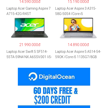
14.590.000đ
15.190.000đ
Laptop Acer Gaming Aspire 7
Laptop Acer Aspire 3 A315-
A715-42G-R4ST
58G-50S4 (Core i5
NH.QAYSV.004 (R5
1135G7/8GB
5500U/8GB RAM/256GB
RAM/512GB/15.6″FHD/MX35
SSD/15.6″FHD IPS/GTX1650
0 2GB/Win 10/Bạc)
4GB/Win10) – Hàng chính
hãng
21.990.000đ
14.890.000đ
Laptop Acer Swift 5 SF514-
Laptop Acer Aspire 5 A514-54-
55TA-59N4 NX.A6SSV.001 (i5-
59QK (Core i5 1135G7/8GB
1135G7/16GB RAM/1TB
RAM/512GB/14″FHD/Win
SSD/14″FHD_Touch/Win10/X
11/Vàng)
anh) – Hàng chính hãng