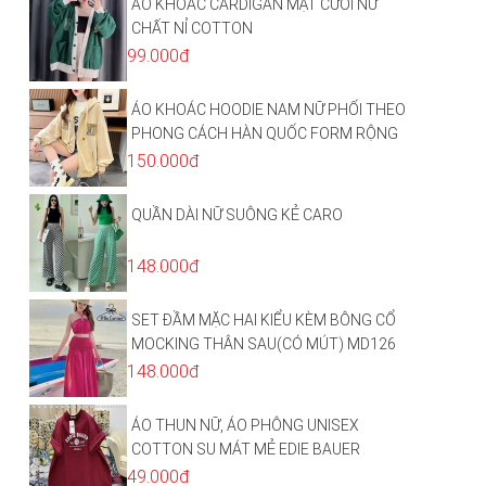
ÁO KHOÁC CARDIGAN MẶT CƯỜI NỮ
CHẤT NỈ COTTON
99.000đ
ÁO KHOÁC HOODIE NAM NỮ PHỐI THEO
PHONG CÁCH HÀN QUỐC FORM RỘNG
HÌNH THÊU SIÊU ĐẸP CỰC CHẤT LƯỢNG
150.000đ
HÀNG HOT TREND
QUẦN DÀI NỮ SUÔNG KẺ CARO
148.000đ
SET ĐẦM MẶC HAI KIỂU KÈM BÔNG CỔ
MOCKING THÂN SAU(CÓ MÚT) MD126
148.000đ
ÁO THUN NỮ, ÁO PHÔNG UNISEX
COTTON SU MÁT MẺ EDIE BAUER
49.000đ