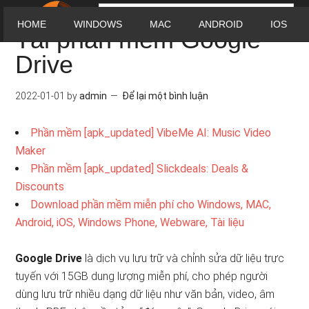
HOME
WINDOWS
MAC
ANDROID
IOS
Tải phần mềm Google
Drive
2022-01-01
by
admin
Để lại một bình luận
Phần mềm [apk_updated] VibeMe AI: Music Video
Maker
Phần mềm [apk_updated] Slickdeals: Deals &
Discounts
Download phần mềm miễn phí cho Windows, MAC,
Android, iOS, Windows Phone, Webware, Tài liệu
Google Drive
là dịch vụ lưu trữ và chỉnh sửa dữ liệu trực
tuyến với 15GB dung lượng miễn phí, cho phép người
dùng lưu trữ nhiều dạng dữ liệu như văn bản, video, âm