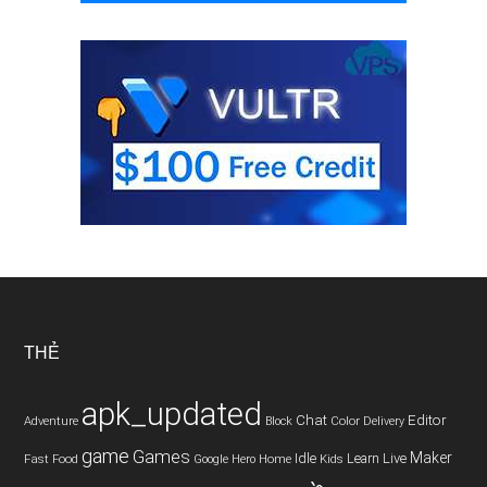
THẺ
apk_updated
Chat
Editor
Adventure
Color
Block
Delivery
game
Games
Maker
Idle
Live
Fast
Home
Learn
Food
Google
Hero
Kids