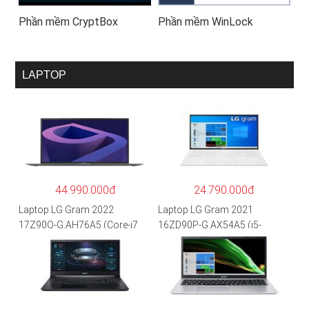
Phần mềm CryptBox
Phần mềm WinLock
LAPTOP
44.990.000đ
24.790.000đ
Laptop LG Gram 2022
Laptop LG Gram 2021
17Z90Q-G.AH76A5 (Core-i7
16ZD90P-G.AX54A5 (i5-
1260P/16GB/512GB/17″
1135G7/8GB RAM/512GB
WQXGA/Win 11/Xám)
SSD/16″WQXGA/Dos/Trắng)