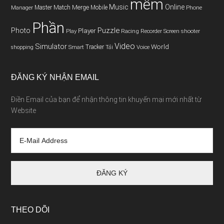
mềm
Music
Online
Match
Master
Merge
Mobile
Phone
Manager
Phần
Puzzle
Photo
Player
Play
Racing
Screen
Recorder
shooter
Video
Simulator
World
Smart
Tracker
Tải
Voice
shopping
ĐĂNG KÝ NHẬN EMAIL
Điền Email của bạn để nhận thông tin khuyến mại mới nhất từ
Website
THEO DÕI