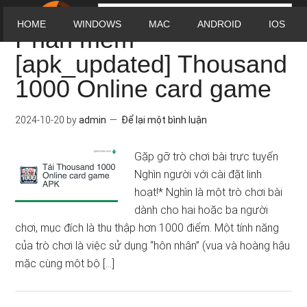
HOME
WINDOWS
MAC
ANDROID
IOS
Phần mềm
[apk_updated] Thousand
1000 Online card game
2024-10-20
by
admin
Để lại một bình luận
Gặp gỡ trò chơi bài trực tuyến
Nghìn người với cài đặt linh
hoạt!* Nghìn là một trò chơi bài
dành cho hai hoặc ba người
chơi, mục đích là thu thập hơn 1000 điểm. Một tính năng
của trò chơi là việc sử dụng “hôn nhân” (vua và hoàng hậu
mặc cùng một bộ […]