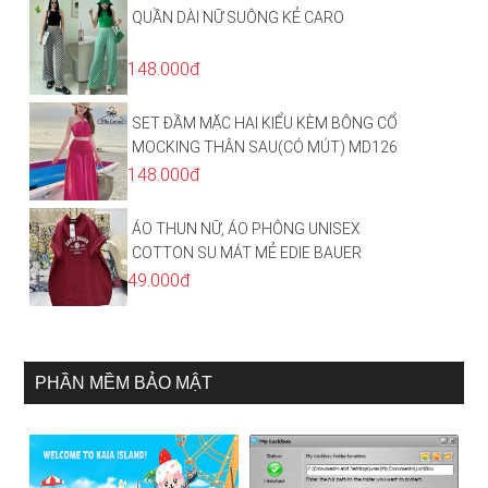
QUẦN DÀI NỮ SUÔNG KẺ CARO
148.000đ
SET ĐẦM MẶC HAI KIỂU KÈM BÔNG CỔ
MOCKING THÂN SAU(CÓ MÚT) MD126
148.000đ
ÁO THUN NỮ, ÁO PHÔNG UNISEX
COTTON SU MÁT MẺ EDIE BAUER
49.000đ
PHẦN MỀM BẢO MẬT