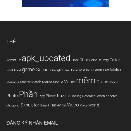
THẺ
apk_updated
Chat
Editor
Adventure
Color
Block
Delivery
game
Games
Maker
Idle
Live
Fast
Home
Learn
Food
Google
Hero
Kids
mềm
Music
Online
Match
Master
Merge
Mobile
Phone
Manager
Phần
Puzzle
Photo
Player
Play
Racing
Screen
Recorder
shooter
Video
Simulator
World
Smart
Tracker
Tải
Voice
shopping
ĐĂNG KÝ NHẬN EMAIL