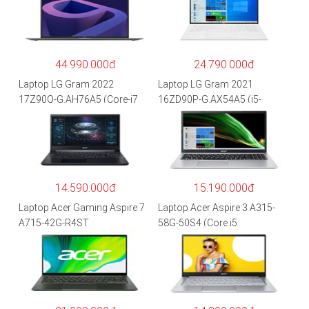
44.990.000đ
24.790.000đ
Laptop LG Gram 2022
Laptop LG Gram 2021
17Z90Q-G.AH76A5 (Core-i7
16ZD90P-G.AX54A5 (i5-
1260P/16GB/512GB/17″
1135G7/8GB RAM/512GB
WQXGA/Win 11/Xám)
SSD/16″WQXGA/Dos/Trắng)
14.590.000đ
15.190.000đ
Laptop Acer Gaming Aspire 7
Laptop Acer Aspire 3 A315-
A715-42G-R4ST
58G-50S4 (Core i5
NH.QAYSV.004 (R5
1135G7/8GB
5500U/8GB RAM/256GB
RAM/512GB/15.6″FHD/MX35
SSD/15.6″FHD IPS/GTX1650
0 2GB/Win 10/Bạc)
4GB/Win10) – Hàng chính
hãng