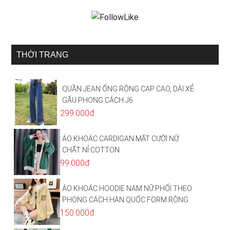
THỜI TRANG
QUẦN JEAN ỐNG RỘNG CẠP CAO, DÀI XẺ
GẤU PHONG CÁCH J6
299.000đ
ÁO KHOÁC CARDIGAN MẶT CƯỜI NỮ
CHẤT NỈ COTTON
99.000đ
ÁO KHOÁC HOODIE NAM NỮ PHỐI THEO
PHONG CÁCH HÀN QUỐC FORM RỘNG
HÌNH THÊU SIÊU ĐẸP CỰC CHẤT LƯỢNG
150.000đ
HÀNG HOT TREND