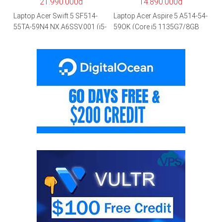
21.990.000đ
14.890.000đ
Laptop Acer Swift 5 SF514-
Laptop Acer Aspire 5 A514-54-
55TA-59N4 NX.A6SSV.001 (i5-
59QK (Core i5 1135G7/8GB
1135G7/16GB RAM/1TB
RAM/512GB/14″FHD/Win
SSD/14″FHD_Touch/Win10/X
11/Vàng)
anh) – Hàng chính hãng